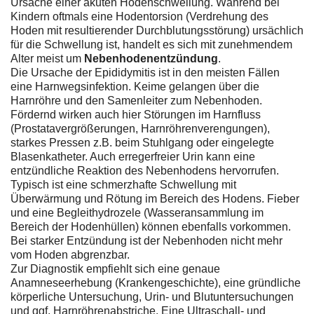
Ursache einer akuten Hodenschwellung. Während bei
Kindern oftmals eine Hodentorsion (Verdrehung des
Hoden mit resultierender Durchblutungsstörung) ursächlich
für die Schwellung ist, handelt es sich mit zunehmendem
Alter meist um
Nebenhodenentzündung
.
Die Ursache der Epididymitis ist in den meisten Fällen
eine Harnwegsinfektion. Keime gelangen über die
Harnröhre und den Samenleiter zum Nebenhoden.
Fördernd wirken auch hier Störungen im Harnfluss
(Prostatavergrößerungen, Harnröhrenverengungen),
starkes Pressen z.B. beim Stuhlgang oder eingelegte
Blasenkatheter. Auch erregerfreier Urin kann eine
entzündliche Reaktion des Nebenhodens hervorrufen.
Typisch ist eine schmerzhafte Schwellung mit
Überwärmung und Rötung im Bereich des Hodens. Fieber
und eine Begleithydrozele (Wasseransammlung im
Bereich der Hodenhüllen) können ebenfalls vorkommen.
Bei starker Entzündung ist der Nebenhoden nicht mehr
vom Hoden abgrenzbar.
Zur Diagnostik empfiehlt sich eine genaue
Anamneseerhebung (Krankengeschichte), eine gründliche
körperliche Untersuchung, Urin- und Blutuntersuchungen
und ggf. Harnröhrenabstriche. Eine Ultraschall- und