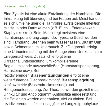
Blasenentzündung (Zystitis)
Eine Zystitis ist eine akute Entzündung der Harnblase. Die
Erkrankung tritt überwiegend bei Frauen auf. Meist handelt
es sich um eine über die Harnröhre aufsteigende Infektion
mit Haut- oder Darmkeimen (z.B. E. coli, Enterokokken,
Staphylokokken). Beim Mann liegt meistens eine
Harntransportstörung zugrunde. Typische Beschwerden
sind Harndrang, Brennen beim Wasserlassen, Blut im Urin
sowie Schmerzen im Unterbauch. Zur Diagnostik erfolgt
eine Urinuntersuchung mit der Anlage einer Urinkultur zum
Erregernachweis. Zusätzlich erfolgt eine
Ultraschalluntersuchung, um komplizierende
Begleitumstände auszuschließen (Harnstransportstörung,
Harnsteine usw.). Bei
rezidivierenden
Blasenentzündungen
erfolgt eine
weiterführende Diagnostik mit ggf.
Blasenspiegelung
,
Uroflowmetrie (Blasendruckmessung) und
Röntgenuntersuchung. Zur Therapie werden gezielt (nach
Urinkultur und Antibiogramm) Antibiotika eingesetzt und
die Patienten werden angehalten, viel zu trinken. Bei
rezidivierenden Infekten ist ggf. eine Langzeitprophylaxe