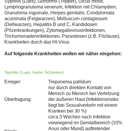
Syphilis (Lues), Gonorrhö (Tripper), Ulcus molle,
Lymphogranuloma venerum, Infektion mit Chlamydien,
Granuloma inguinale, Herpes genitalis, Condylomata
acuminata (Feigwarzen), Molluscum contagiosum
(Dellwarzen), Hepatitis B und C, Kandidosen
(Pilzerkrankungen), Zytomegalievirusinfektionen,
Trichomonadeninfektionen, Parasitosen (z.B. Filzläuse),
Krankheiten durch das HI-Virus
Auf folgende Krankheiten wollen wir näher eingehen:
Syphilis (Lues, harter Schanker)
Erreger:
Treponema pallidum
nur durch direkten Kontakt von
Mensch zu Mensch bei Verletzung
Übertragung:
der äußeren Haut (Infektionsrisiko
liegt bei Sexualverkehr mit einem
Kranken bei 30 %)
circa 3 Wochen nach Infektion
vorwiegend im Genitalbereich (10%
Anus oder Mund) auftretender