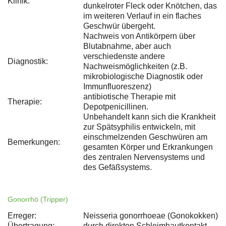
Klinik:
dunkelroter Fleck oder Knötchen, das
im weiteren Verlauf in ein flaches
Geschwür übergeht.
Nachweis von Antikörpern über
Blutabnahme, aber auch
verschiedenste andere
Diagnostik:
Nachweismöglichkeiten (z.B.
mikrobiologische Diagnostik oder
Immunfluoreszenz)
antibiotische Therapie mit
Therapie:
Depotpenicillinen.
Unbehandelt kann sich die Krankheit
zur Spätsyphilis entwickeln, mit
einschmelzenden Geschwüren am
Bemerkungen:
gesamten Körper und Erkrankungen
des zentralen Nervensystems und
des Gefäßsystems.
Gonorrhö (Tripper)
Erreger:
Neisseria gonorrhoeae (Gonokokken)
Übertragung:
durch direkten Schleimhautkontakt