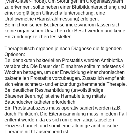
(Vier-Gläser-Probe). Um Störungen im Urogenitalsystem
zu erkennen, sollte neben einer Blutbilduntersuchung und
einer sorgfältigen Ultraschalluntersuchung, eine
Uroflowmetrie (Harnstrahlmessung) erfolgen.
Beim chronischen Beckenschmerzsyndrom lassen sich
keine organischen Ursachen der Beschwerden und keine
Entzündungszeichen feststellen.
Therapeutisch ergeben je nach Diagnose die folgenden
Optionen:
Bei der akuten bakteriellen Prostatitis werden Antibiotika
verabreicht. Die Dauer der Einnahme sollte mindestens 4
Wochen betragen, um der Entwicklung einer chronischen
bakteriellen Prostatitis vorzubeugen. Zusätzlich empfiehlt
sich eine schmerz- und entzündungshemmende Therapie.
Bei deutlicher Restharnbildung (unvollständige
Blasenentleerung) ist eine Harnableitung mittels
Bauchdeckenkatheter erforderlich.
Ein Prostataabszess muss operativ saniert werden (z.B.
durch Punktion). Die Eiteransammlung muss in jedem Fall
entfernt werden, da es sich um einen abgekapselten
Prozess handelt und somit eine alleinige antibiotische
Therapie nicht ausreichend ist.