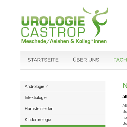
STARTSEITE
ÜBER UNS
FACH
N
Andrologie ♂
a
Infektiologie
Al
Harnsteinleiden
Be
ne
Kinderurologie
Be