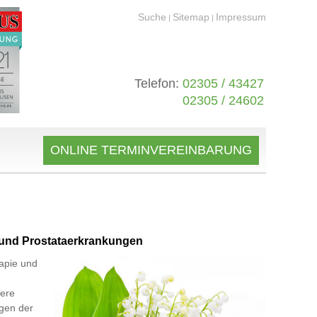
Suche
Sitemap
Impressum
|
|
Telefon:
02305 / 43427
02305 / 24602
ONLINE TERMINVEREINBARUNG
 und Prostataerkrankungen
apie und
dere
ngen der