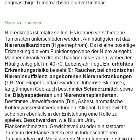
engmaschige Tumornachsorge unverzichtbar.
Nierenzellkarzinom
Nierenkrebs ist relativ selten. Es können verschiedene
Tumorarten unterschieden werden. Am häufigsten ist das
Nierenzellkarzinom
(Hypernephrom). Es ist eine bösartige
Erkrankung die vom Funktionsgewebe der Niere ausgeht.
Männer erkranken dreimal häufiger als Frauen, wobei der
Häufigkeitsgipfel im 40-70. Lebensjahr liegt. Ein
erhöhtes
Erkrankungsrisiko
besteht für
Raucher
,
bei chronischer
Niereninsuffizienz
,
angeborenen Nierenerkrankungen
(z.B. Von-Hippel-Lindau-Syndrom, tuberöse Sklerose),
langjährigem Gebrauch bestimmter
Schmerzmittel
, sowie
bei
Dialysepatienten
und
Nierentransplantierten
.
Bestimmte Umweltfaktoren (Blei, Asbest, aromatische
Kohlenwasserstoffverbindungen, Alkohol, Übergewicht)
scheinen ebenfalls in der Entstehung eine Rolle zu
spielen.
Beschwerden
, wie Blut im Urin,
Flankenschmerzen, Gewichtsverlust oder ein tastbarer
Tumor in der Flanke, treten erst in fortgeschrittenen
Tumorstadien auf. Meist werden Nierentumoren zufällig im