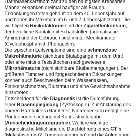
Harnblasenkarzinom zählt zu den häufigsten Krebsarten.
Männer erkranken dreimal häufiger als Frauen.
Erkrankungen treten gehäuft ab dem 40. Lebensjahr auf
und haben ihr Maximum im 6. und 7. Lebensjahrzehnt. Die
wichtigsten
Risikofaktoren
sind der
Zigarettenkonsum
,
der berufliche Kontakt mit Schadstoffen (aromatische
Amine) und der Gebrauch bestimmter Medikamente
(Cyclophosphamid, Phenacetin).
Die typischen Leitsymptome sind eine
schmerzlose
Makrohämaturie
(sichtbare Blutabgänge mit dem Urin),
oder eine mittels Teststäbchen nachgewiesene
Mikrohämaturie
(nicht sichtbare Blutbeimengungen). Bei
größeren Tumoren und fortgeschrittenen Erkrankungen
können auch Beschwerden beim Wasserlassen,
Flankenschmerzen, Blutarmut und eine Gewichtsabnahme
hinzutreten.
Entscheidend für die
Diagnostik
ist die Durchführung
einer
Blasenspiegelung
(Zystoskopie). Zur Abklärung des
oberen Harntraktes (Harnleiter, Nierenbecken) erfolgt eine
Röntgenuntersuchung mit Kontrastmittelgabe
(
Ausscheidungsurographie
). Weitere wichtige
diagnostische Mittel sind die Durchführung eines
CT`s
(Metastasierung?, Tumorausdehnung) und die Anfertigung