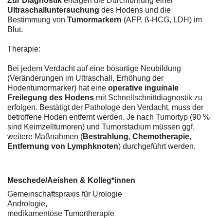
Zur Diagnostik
erfolgen die Durchführung einer
Ultraschalluntersuchung
des Hodens und die
Bestimmung von
Tumormarkern
(AFP, ß-HCG, LDH) im
Blut.
Therapie:
Bei jedem Verdacht auf eine bösartige Neubildung
(Veränderungen im Ultraschall, Erhöhung der
Hodentumormarker) hat eine
operative inguinale
Freilegung des Hodens
mit Schnellschnittdiagnostik zu
erfolgen. Bestätigt der Pathologe den Verdacht, muss der
betroffene Hoden entfernt werden. Je nach Tumortyp (90 %
sind Keimzelltumoren) und Tumorstadium müssen ggf.
weitere Maßnahmen (
Bestrahlung
,
Chemotherapie
,
Entfernung von Lymphknoten
) durchgeführt werden.
Meschede/Aeishen & Kolleg*innen
Gemeinschaftspraxis für Urologie
Andrologie,
medikamentöse Tumortherapie