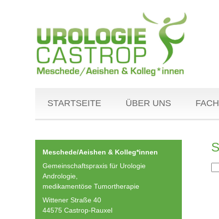
STARTSEITE
ÜBER UNS
FACH
S
Meschede/Aeishen & Kolleg*innen
Gemeinschaftspraxis für Urologie
Andrologie,
medikamentöse Tumortherapie
Wittener Straße 40
44575 Castrop-Rauxel