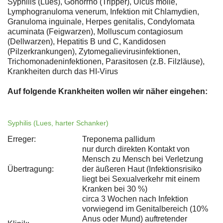
Syphilis (Lues), Gonorrhö (Tripper), Ulcus molle,
Lymphogranuloma venerum, Infektion mit Chlamydien,
Granuloma inguinale, Herpes genitalis, Condylomata
acuminata (Feigwarzen), Molluscum contagiosum
(Dellwarzen), Hepatitis B und C, Kandidosen
(Pilzerkrankungen), Zytomegalievirusinfektionen,
Trichomonadeninfektionen, Parasitosen (z.B. Filzläuse),
Krankheiten durch das HI-Virus
Auf folgende Krankheiten wollen wir näher eingehen:
Syphilis (Lues, harter Schanker)
Erreger:
Treponema pallidum
nur durch direkten Kontakt von
Mensch zu Mensch bei Verletzung
Übertragung:
der äußeren Haut (Infektionsrisiko
liegt bei Sexualverkehr mit einem
Kranken bei 30 %)
circa 3 Wochen nach Infektion
vorwiegend im Genitalbereich (10%
Anus oder Mund) auftretender