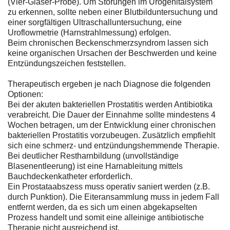
(Vier-Gläser-Probe). Um Störungen im Urogenitalsystem
zu erkennen, sollte neben einer Blutbilduntersuchung und
einer sorgfältigen Ultraschalluntersuchung, eine
Uroflowmetrie (Harnstrahlmessung) erfolgen.
Beim chronischen Beckenschmerzsyndrom lassen sich
keine organischen Ursachen der Beschwerden und keine
Entzündungszeichen feststellen.
Therapeutisch ergeben je nach Diagnose die folgenden
Optionen:
Bei der akuten bakteriellen Prostatitis werden Antibiotika
verabreicht. Die Dauer der Einnahme sollte mindestens 4
Wochen betragen, um der Entwicklung einer chronischen
bakteriellen Prostatitis vorzubeugen. Zusätzlich empfiehlt
sich eine schmerz- und entzündungshemmende Therapie.
Bei deutlicher Restharnbildung (unvollständige
Blasenentleerung) ist eine Harnableitung mittels
Bauchdeckenkatheter erforderlich.
Ein Prostataabszess muss operativ saniert werden (z.B.
durch Punktion). Die Eiteransammlung muss in jedem Fall
entfernt werden, da es sich um einen abgekapselten
Prozess handelt und somit eine alleinige antibiotische
Therapie nicht ausreichend ist.