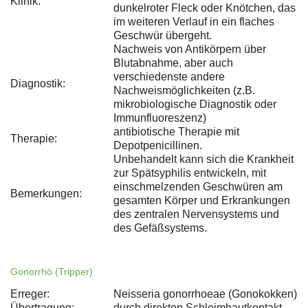
Klinik:
dunkelroter Fleck oder Knötchen, das
im weiteren Verlauf in ein flaches
Geschwür übergeht.
Nachweis von Antikörpern über
Blutabnahme, aber auch
verschiedenste andere
Diagnostik:
Nachweismöglichkeiten (z.B.
mikrobiologische Diagnostik oder
Immunfluoreszenz)
antibiotische Therapie mit
Therapie:
Depotpenicillinen.
Unbehandelt kann sich die Krankheit
zur Spätsyphilis entwickeln, mit
einschmelzenden Geschwüren am
Bemerkungen:
gesamten Körper und Erkrankungen
des zentralen Nervensystems und
des Gefäßsystems.
Gonorrhö (Tripper)
Erreger:
Neisseria gonorrhoeae (Gonokokken)
Übertragung:
durch direkten Schleimhautkontakt