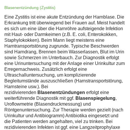
Blasenentzündung (Zystitis)
Eine Zystitis ist eine akute Entzündung der Harnblase. Die
Erkrankung tritt überwiegend bei Frauen auf. Meist handelt
es sich um eine über die Harnröhre aufsteigende Infektion
mit Haut- oder Darmkeimen (z.B. E. coli, Enterokokken,
Staphylokokken). Beim Mann liegt meistens eine
Harntransportstörung zugrunde. Typische Beschwerden
sind Harndrang, Brennen beim Wasserlassen, Blut im Urin
sowie Schmerzen im Unterbauch. Zur Diagnostik erfolgt
eine Urinuntersuchung mit der Anlage einer Urinkultur zum
Erregernachweis. Zusätzlich erfolgt eine
Ultraschalluntersuchung, um komplizierende
Begleitumstände auszuschließen (Harnstransportstörung,
Harnsteine usw.). Bei
rezidivierenden
Blasenentzündungen
erfolgt eine
weiterführende Diagnostik mit ggf.
Blasenspiegelung
,
Uroflowmetrie (Blasendruckmessung) und
Röntgenuntersuchung. Zur Therapie werden gezielt (nach
Urinkultur und Antibiogramm) Antibiotika eingesetzt und
die Patienten werden angehalten, viel zu trinken. Bei
rezidivierenden Infekten ist ggf. eine Langzeitprophylaxe