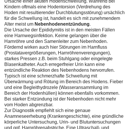
Ursache einer akuten Hodenschwellung. Während bei
Kindern oftmals eine Hodentorsion (Verdrehung des
Hoden mit resultierender Durchblutungsstörung) ursächlich
für die Schwellung ist, handelt es sich mit zunehmendem
Alter meist um
Nebenhodenentzündung
.
Die Ursache der Epididymitis ist in den meisten Fällen
eine Harnwegsinfektion. Keime gelangen über die
Harnröhre und den Samenleiter zum Nebenhoden.
Fördernd wirken auch hier Störungen im Harnfluss
(Prostatavergrößerungen, Harnröhrenverengungen),
starkes Pressen z.B. beim Stuhlgang oder eingelegte
Blasenkatheter. Auch erregerfreier Urin kann eine
entzündliche Reaktion des Nebenhodens hervorrufen.
Typisch ist eine schmerzhafte Schwellung mit
Überwärmung und Rötung im Bereich des Hodens. Fieber
und eine Begleithydrozele (Wasseransammlung im
Bereich der Hodenhüllen) können ebenfalls vorkommen.
Bei starker Entzündung ist der Nebenhoden nicht mehr
vom Hoden abgrenzbar.
Zur Diagnostik empfiehlt sich eine genaue
Anamneseerhebung (Krankengeschichte), eine gründliche
körperliche Untersuchung, Urin- und Blutuntersuchungen
und ggf. Harnröhrenabstriche. Eine Ultraschall- und