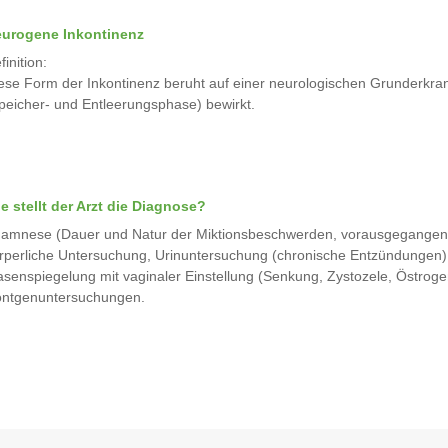
urogene Inkontinenz
finition:
ese Form der Inkontinenz beruht auf einer neurologischen Grunderkran
peicher- und Entleerungsphase) bewirkt.
e stellt der Arzt die Diagnose?
amnese (Dauer und Natur der Miktionsbeschwerden, vorausgegangene
rperliche Untersuchung, Urinuntersuchung (chronische Entzündungen),
asenspiegelung mit vaginaler Einstellung (Senkung, Zystozele, Östro
ntgenuntersuchungen.