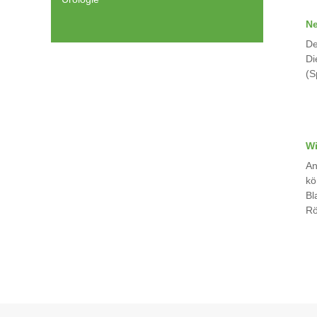
Ne
De
Di
(S
Wi
An
kö
Bl
Rö