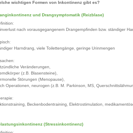
lche wichtigen Formen von Inkontinenz gibt es?
anginkontinenz und Drangsymptomatik (Reizblase)
finition:
inverlust nach vorausgegangenem Drangempfinden bzw. ständiger Ha
pisch:
ändiger Harndrang, viele Toilettengänge, geringe Urinmengen
sachen:
tzündliche Veränderungen,
emdkörper (z.B. Blasensteine),
rmonelle Störungen (Menopause),
ch Operationen, neurogen (z.B. M. Parkinson, MS, Querschnittslähmu
erapie:
ktionstraining, Beckenbodentraining, Elektrostimulation, medikamentö
lastungsinkontinenz (Stressinkontinenz)
finition: