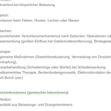
inverlust bei körperlicher Belastung
pisch:
nnässen beim Heben, Husten, Lachen oder Niesen
sachen:
zureichender Verschlussmechanismus nach Geburten, Operationen o
asensenkung (großen Einfluss hat Gebärmutterentfernung), Bindege
erapie:
lgemeine Maßnahmen (Gewichtsreduzierung, Vermeidung von Druckerh
rstopfung),
ssarbehandlung (Scheidenringe oder Würfel) bei Scheidensenkung
dikamentöse Therapie, Beckenbodengymnastik, Elektrostimulation de
ch Burch usw.)
schinkontinenz (gemischte Inkontinenz)
finition:
schbild aus Belastungs- und Dranginkontinenz.