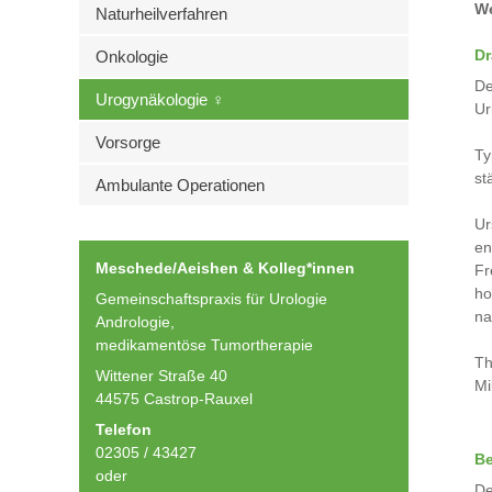
We
Naturheilverfahren
Dr
Onkologie
De
Urogynäkologie ♀
Ur
Vorsorge
Ty
st
Ambulante Operationen
Ur
en
Meschede/Aeishen & Kolleg*innen
Fr
ho
Gemeinschaftspraxis für Urologie
na
Andrologie,
medikamentöse Tumortherapie
Th
Wittener Straße 40
Mi
44575 Castrop-Rauxel
Telefon
02305 / 43427
Be
oder
De