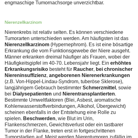
engmaschige Tumornachsorge unverzichtbar.
Nierenzellkarzinom
Nierenkrebs ist relativ selten. Es können verschiedene
Tumorarten unterschieden werden. Am häufigsten ist das
Nierenzellkarzinom
(Hypernephrom). Es ist eine bösartige
Erkrankung die vom Funktionsgewebe der Niere ausgeht.
Männer erkranken dreimal häufiger als Frauen, wobei der
Häufigkeitsgipfel im 40-70. Lebensjahr liegt. Ein
erhöhtes
Erkrankungsrisiko
besteht für
Raucher
,
bei chronischer
Niereninsuffizienz
,
angeborenen Nierenerkrankungen
(z.B. Von-Hippel-Lindau-Syndrom, tuberöse Sklerose),
langjährigem Gebrauch bestimmter
Schmerzmittel
, sowie
bei
Dialysepatienten
und
Nierentransplantierten
.
Bestimmte Umweltfaktoren (Blei, Asbest, aromatische
Kohlenwasserstoffverbindungen, Alkohol, Übergewicht)
scheinen ebenfalls in der Entstehung eine Rolle zu
spielen.
Beschwerden
, wie Blut im Urin,
Flankenschmerzen, Gewichtsverlust oder ein tastbarer
Tumor in der Flanke, treten erst in fortgeschrittenen
Tumorstadien auf. Meist werden Nierentumoren zufällig im