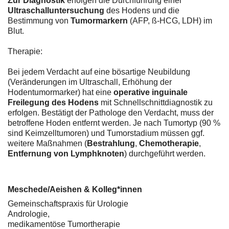
Zur Diagnostik
erfolgen die Durchführung einer
Ultraschalluntersuchung
des Hodens und die
Bestimmung von
Tumormarkern
(AFP, ß-HCG, LDH) im
Blut.
Therapie:
Bei jedem Verdacht auf eine bösartige Neubildung
(Veränderungen im Ultraschall, Erhöhung der
Hodentumormarker) hat eine
operative inguinale
Freilegung des Hodens
mit Schnellschnittdiagnostik zu
erfolgen. Bestätigt der Pathologe den Verdacht, muss der
betroffene Hoden entfernt werden. Je nach Tumortyp (90 %
sind Keimzelltumoren) und Tumorstadium müssen ggf.
weitere Maßnahmen (
Bestrahlung
,
Chemotherapie
,
Entfernung von Lymphknoten
) durchgeführt werden.
Meschede/Aeishen & Kolleg*innen
Gemeinschaftspraxis für Urologie
Andrologie,
medikamentöse Tumortherapie