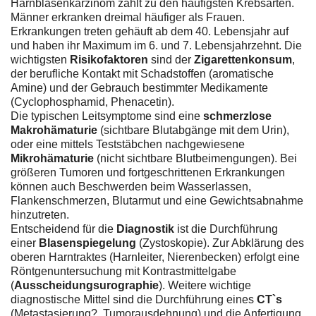
Harnblasenkarzinom zählt zu den häufigsten Krebsarten.
Männer erkranken dreimal häufiger als Frauen.
Erkrankungen treten gehäuft ab dem 40. Lebensjahr auf
und haben ihr Maximum im 6. und 7. Lebensjahrzehnt. Die
wichtigsten
Risikofaktoren
sind der
Zigarettenkonsum
,
der berufliche Kontakt mit Schadstoffen (aromatische
Amine) und der Gebrauch bestimmter Medikamente
(Cyclophosphamid, Phenacetin).
Die typischen Leitsymptome sind eine
schmerzlose
Makrohämaturie
(sichtbare Blutabgänge mit dem Urin),
oder eine mittels Teststäbchen nachgewiesene
Mikrohämaturie
(nicht sichtbare Blutbeimengungen). Bei
größeren Tumoren und fortgeschrittenen Erkrankungen
können auch Beschwerden beim Wasserlassen,
Flankenschmerzen, Blutarmut und eine Gewichtsabnahme
hinzutreten.
Entscheidend für die
Diagnostik
ist die Durchführung
einer
Blasenspiegelung
(Zystoskopie). Zur Abklärung des
oberen Harntraktes (Harnleiter, Nierenbecken) erfolgt eine
Röntgenuntersuchung mit Kontrastmittelgabe
(
Ausscheidungsurographie
). Weitere wichtige
diagnostische Mittel sind die Durchführung eines
CT`s
(Metastasierung?, Tumorausdehnung) und die Anfertigung